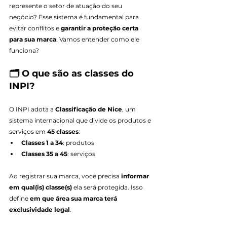
represente o setor de atuação do seu 
negócio? Esse sistema é fundamental para 
evitar conflitos e 
garantir a proteção certa 
para sua marca
. Vamos entender como ele 
funciona?
🗂️ O que são as classes do 
INPI?
O INPI adota a 
Classificação de Nice
, um 
sistema internacional que divide os produtos e 
serviços em 
45 classes
:
Classes 1 a 34
: produtos
Classes 35 a 45
: serviços
Ao registrar sua marca, você precisa 
informar 
em qual(is) classe(s)
 ela será protegida. Isso 
define 
em que área sua marca terá 
exclusividade legal
.