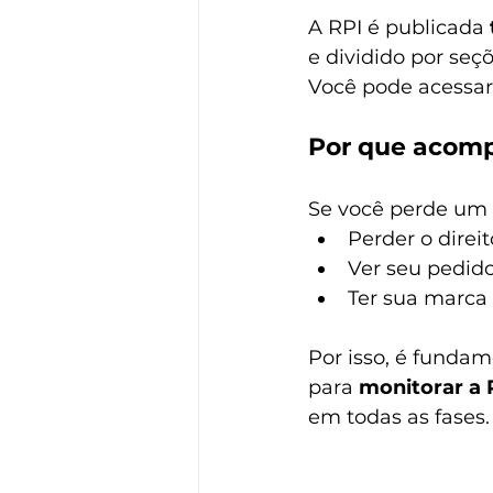
A RPI é publicada 
e dividido por seçõ
Você pode acessar
Por que acomp
Se você perde um 
Perder o direi
Ver seu pedid
Ter sua marca
Por isso, é fundam
para 
monitorar a
em todas as fases.