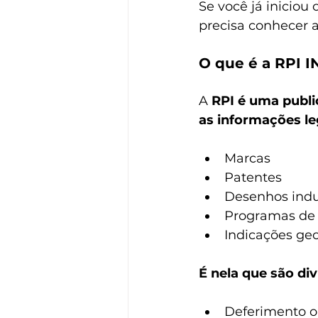
Se você já iniciou
precisa conhecer a
O que é a RPI I
A 
RPI é uma public
as informações le
Marcas
Patentes
Desenhos indu
Programas de
Indicações geo
É nela que são di
Deferimento o