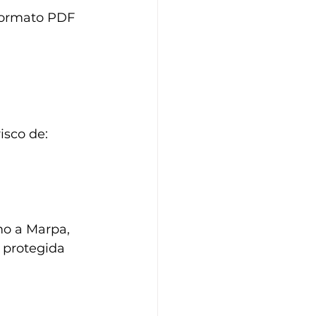
 formato PDF 
isco de:
mo a Marpa, 
 protegida 