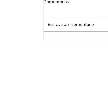
Comentários
Escreva um comentário
James Bond no tribunal: o
que a disputa da marca
007 ensina sobre proteção
contínua