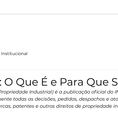
Quem Somos
Serviços
Fale Conosco
Blog
Newsl
Institucional
: O Que É e Para Que 
ropriedade Industrial) é a publicação oficial do IN
nte todas as decisões, pedidos, despachos e ato
cas, patentes e outros direitos de propriedade ind