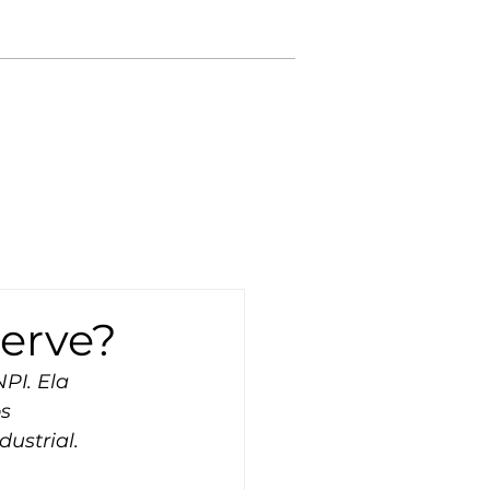
Atendimento: 51 3022 5555
etter
Serve?
PI. Ela 
s 
ustrial.