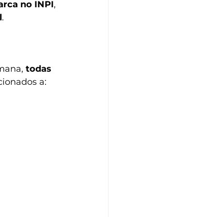
arca no INPI
, 
l
.
mana, 
todas 
cionados a: