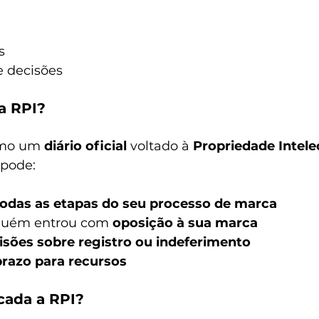
s
e decisões
a RPI?
omo um 
diário oficial
 voltado à 
Propriedade Intele
 pode:
todas as etapas do seu processo de marca
lguém entrou com 
oposição à sua marca
isões sobre registro ou indeferimento
prazo para recursos
cada a RPI?